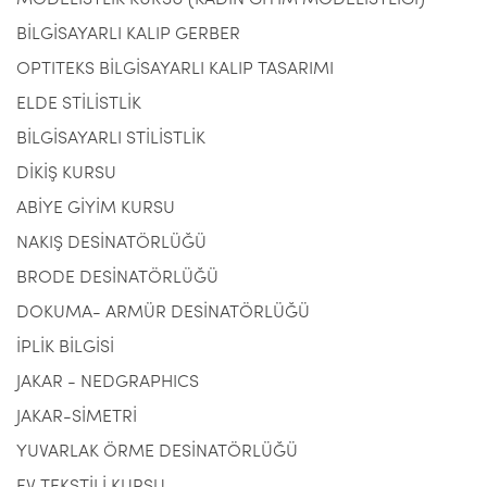
MODELİSTLİK KURSU (KADIN GİYİM MODELİSTLİĞİ)
BİLGİSAYARLI KALIP GERBER
OPTITEKS BİLGİSAYARLI KALIP TASARIMI
ELDE STİLİSTLİK
BİLGİSAYARLI STİLİSTLİK
DİKİŞ KURSU
ABİYE GİYİM KURSU
NAKIŞ DESİNATÖRLÜĞÜ
BRODE DESİNATÖRLÜĞÜ
DOKUMA- ARMÜR DESİNATÖRLÜĞÜ
İPLİK BİLGİSİ
JAKAR - NEDGRAPHICS
JAKAR-SİMETRİ
YUVARLAK ÖRME DESİNATÖRLÜĞÜ