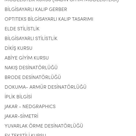
MODELİSTLİK KURSU (KADIN GİYİM MODELİSTLİĞİ)
BİLGİSAYARLI KALIP GERBER
OPTITEKS BİLGİSAYARLI KALIP TASARIMI
ELDE STİLİSTLİK
BİLGİSAYARLI STİLİSTLİK
DİKİŞ KURSU
ABİYE GİYİM KURSU
NAKIŞ DESİNATÖRLÜĞÜ
BRODE DESİNATÖRLÜĞÜ
DOKUMA- ARMÜR DESİNATÖRLÜĞÜ
İPLİK BİLGİSİ
JAKAR - NEDGRAPHICS
JAKAR-SİMETRİ
YUVARLAK ÖRME DESİNATÖRLÜĞÜ