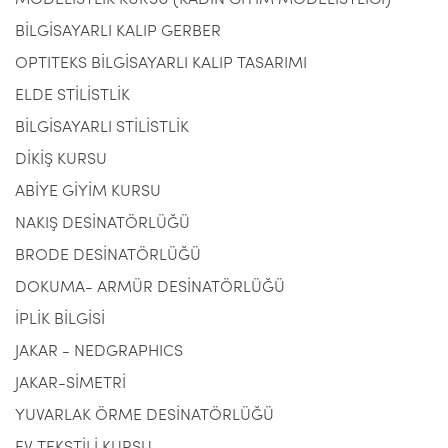
MODELİSTLİK KURSU (KADIN GİYİM MODELİSTLİĞİ)
BİLGİSAYARLI KALIP GERBER
OPTITEKS BİLGİSAYARLI KALIP TASARIMI
ELDE STİLİSTLİK
BİLGİSAYARLI STİLİSTLİK
DİKİŞ KURSU
ABİYE GİYİM KURSU
NAKIŞ DESİNATÖRLÜĞÜ
BRODE DESİNATÖRLÜĞÜ
DOKUMA- ARMÜR DESİNATÖRLÜĞÜ
İPLİK BİLGİSİ
JAKAR - NEDGRAPHICS
JAKAR-SİMETRİ
YUVARLAK ÖRME DESİNATÖRLÜĞÜ