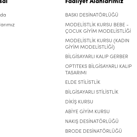
sal
Faaliyet Alanlarımız
zda
BASKI DESİNATÖRLÜĞÜ
larımız
MODELİSTLİK KURSU BEBE -
ÇOCUK GİYİM MODELİSTLİĞİ
MODELİSTLİK KURSU (KADIN
GİYİM MODELİSTLİĞİ)
BİLGİSAYARLI KALIP GERBER
OPTITEKS BİLGİSAYARLI KALIP
TASARIMI
ELDE STİLİSTLİK
BİLGİSAYARLI STİLİSTLİK
DİKİŞ KURSU
ABİYE GİYİM KURSU
NAKIŞ DESİNATÖRLÜĞÜ
BRODE DESİNATÖRLÜĞÜ