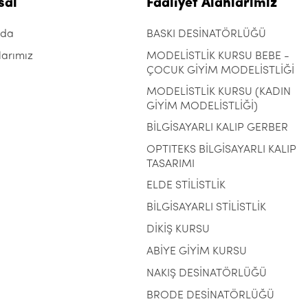
sal
Faaliyet Alanlarımız
zda
BASKI DESİNATÖRLÜĞÜ
larımız
MODELİSTLİK KURSU BEBE -
ÇOCUK GİYİM MODELİSTLİĞİ
MODELİSTLİK KURSU (KADIN
GİYİM MODELİSTLİĞİ)
BİLGİSAYARLI KALIP GERBER
OPTITEKS BİLGİSAYARLI KALIP
TASARIMI
ELDE STİLİSTLİK
BİLGİSAYARLI STİLİSTLİK
DİKİŞ KURSU
ABİYE GİYİM KURSU
NAKIŞ DESİNATÖRLÜĞÜ
BRODE DESİNATÖRLÜĞÜ