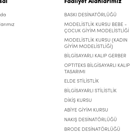
sal
Faaliyet Alanlarımız
zda
BASKI DESİNATÖRLÜĞÜ
larımız
MODELİSTLİK KURSU BEBE -
ÇOCUK GİYİM MODELİSTLİĞİ
MODELİSTLİK KURSU (KADIN
GİYİM MODELİSTLİĞİ)
BİLGİSAYARLI KALIP GERBER
OPTITEKS BİLGİSAYARLI KALIP
TASARIMI
ELDE STİLİSTLİK
BİLGİSAYARLI STİLİSTLİK
DİKİŞ KURSU
ABİYE GİYİM KURSU
NAKIŞ DESİNATÖRLÜĞÜ
BRODE DESİNATÖRLÜĞÜ