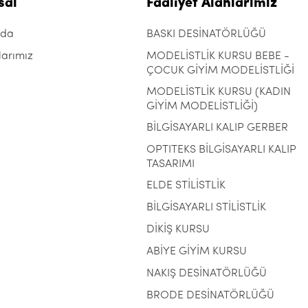
sal
Faaliyet Alanlarımız
zda
BASKI DESİNATÖRLÜĞÜ
larımız
MODELİSTLİK KURSU BEBE -
ÇOCUK GİYİM MODELİSTLİĞİ
MODELİSTLİK KURSU (KADIN
GİYİM MODELİSTLİĞİ)
BİLGİSAYARLI KALIP GERBER
OPTITEKS BİLGİSAYARLI KALIP
TASARIMI
ELDE STİLİSTLİK
BİLGİSAYARLI STİLİSTLİK
DİKİŞ KURSU
ABİYE GİYİM KURSU
NAKIŞ DESİNATÖRLÜĞÜ
BRODE DESİNATÖRLÜĞÜ