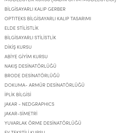
MODELİSTLİK KURSU (KADIN GİYİM MODELİSTLİĞİ)
BİLGİSAYARLI KALIP GERBER
OPTITEKS BİLGİSAYARLI KALIP TASARIMI
ELDE STİLİSTLİK
BİLGİSAYARLI STİLİSTLİK
DİKİŞ KURSU
ABİYE GİYİM KURSU
NAKIŞ DESİNATÖRLÜĞÜ
BRODE DESİNATÖRLÜĞÜ
DOKUMA- ARMÜR DESİNATÖRLÜĞÜ
İPLİK BİLGİSİ
JAKAR - NEDGRAPHICS
JAKAR-SİMETRİ
YUVARLAK ÖRME DESİNATÖRLÜĞÜ