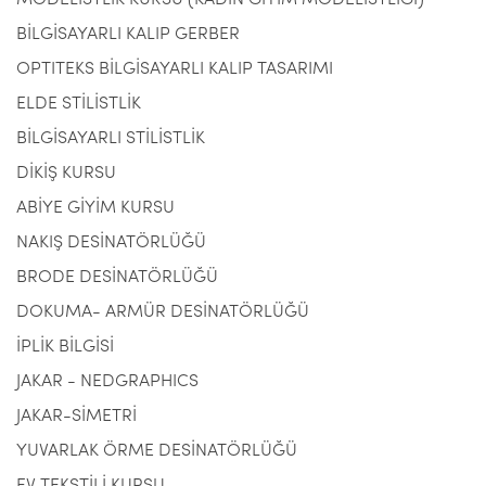
MODELİSTLİK KURSU (KADIN GİYİM MODELİSTLİĞİ)
BİLGİSAYARLI KALIP GERBER
OPTITEKS BİLGİSAYARLI KALIP TASARIMI
ELDE STİLİSTLİK
BİLGİSAYARLI STİLİSTLİK
DİKİŞ KURSU
ABİYE GİYİM KURSU
NAKIŞ DESİNATÖRLÜĞÜ
BRODE DESİNATÖRLÜĞÜ
DOKUMA- ARMÜR DESİNATÖRLÜĞÜ
İPLİK BİLGİSİ
JAKAR - NEDGRAPHICS
JAKAR-SİMETRİ
YUVARLAK ÖRME DESİNATÖRLÜĞÜ