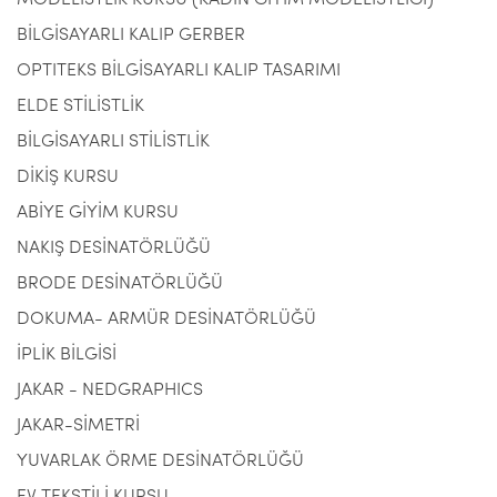
MODELİSTLİK KURSU (KADIN GİYİM MODELİSTLİĞİ)
BİLGİSAYARLI KALIP GERBER
OPTITEKS BİLGİSAYARLI KALIP TASARIMI
ELDE STİLİSTLİK
BİLGİSAYARLI STİLİSTLİK
DİKİŞ KURSU
ABİYE GİYİM KURSU
NAKIŞ DESİNATÖRLÜĞÜ
BRODE DESİNATÖRLÜĞÜ
DOKUMA- ARMÜR DESİNATÖRLÜĞÜ
İPLİK BİLGİSİ
JAKAR - NEDGRAPHICS
JAKAR-SİMETRİ
YUVARLAK ÖRME DESİNATÖRLÜĞÜ