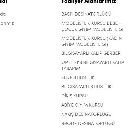
sal
Faaliyet Alanlarımız
zda
BASKI DESİNATÖRLÜĞÜ
larımız
MODELİSTLİK KURSU BEBE -
ÇOCUK GİYİM MODELİSTLİĞİ
MODELİSTLİK KURSU (KADIN
GİYİM MODELİSTLİĞİ)
BİLGİSAYARLI KALIP GERBER
OPTITEKS BİLGİSAYARLI KALIP
TASARIMI
ELDE STİLİSTLİK
BİLGİSAYARLI STİLİSTLİK
DİKİŞ KURSU
ABİYE GİYİM KURSU
NAKIŞ DESİNATÖRLÜĞÜ
BRODE DESİNATÖRLÜĞÜ