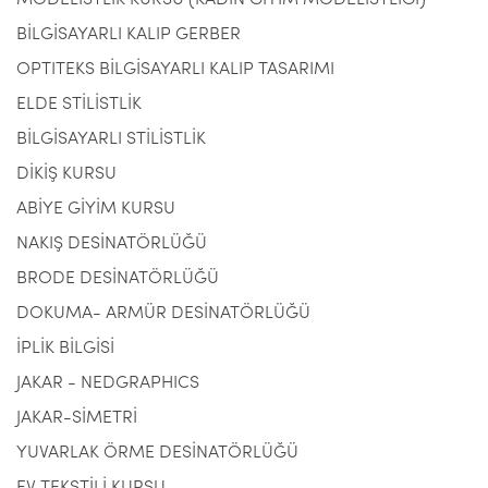
MODELİSTLİK KURSU (KADIN GİYİM MODELİSTLİĞİ)
BİLGİSAYARLI KALIP GERBER
OPTITEKS BİLGİSAYARLI KALIP TASARIMI
ELDE STİLİSTLİK
BİLGİSAYARLI STİLİSTLİK
DİKİŞ KURSU
ABİYE GİYİM KURSU
NAKIŞ DESİNATÖRLÜĞÜ
BRODE DESİNATÖRLÜĞÜ
DOKUMA- ARMÜR DESİNATÖRLÜĞÜ
İPLİK BİLGİSİ
JAKAR - NEDGRAPHICS
JAKAR-SİMETRİ
YUVARLAK ÖRME DESİNATÖRLÜĞÜ