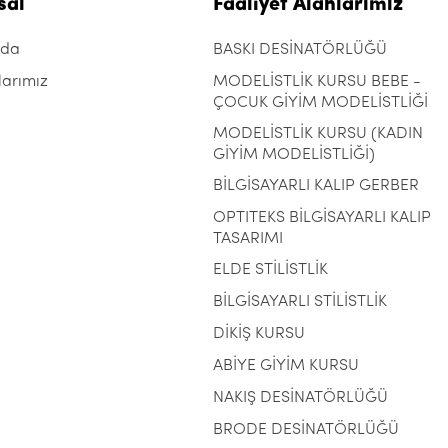
sal
Faaliyet Alanlarımız
zda
BASKI DESİNATÖRLÜĞÜ
larımız
MODELİSTLİK KURSU BEBE -
ÇOCUK GİYİM MODELİSTLİĞİ
MODELİSTLİK KURSU (KADIN
GİYİM MODELİSTLİĞİ)
BİLGİSAYARLI KALIP GERBER
OPTITEKS BİLGİSAYARLI KALIP
TASARIMI
ELDE STİLİSTLİK
BİLGİSAYARLI STİLİSTLİK
DİKİŞ KURSU
ABİYE GİYİM KURSU
NAKIŞ DESİNATÖRLÜĞÜ
BRODE DESİNATÖRLÜĞÜ