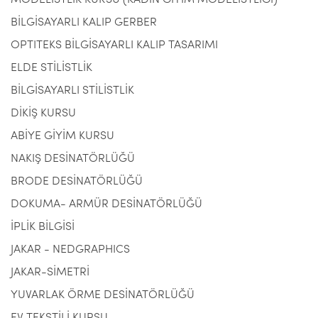
MODELİSTLİK KURSU (KADIN GİYİM MODELİSTLİĞİ)
BİLGİSAYARLI KALIP GERBER
OPTITEKS BİLGİSAYARLI KALIP TASARIMI
ELDE STİLİSTLİK
BİLGİSAYARLI STİLİSTLİK
DİKİŞ KURSU
ABİYE GİYİM KURSU
NAKIŞ DESİNATÖRLÜĞÜ
BRODE DESİNATÖRLÜĞÜ
DOKUMA- ARMÜR DESİNATÖRLÜĞÜ
İPLİK BİLGİSİ
JAKAR - NEDGRAPHICS
JAKAR-SİMETRİ
YUVARLAK ÖRME DESİNATÖRLÜĞÜ