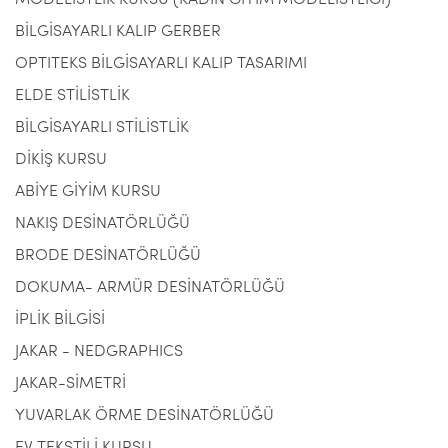
MODELİSTLİK KURSU (KADIN GİYİM MODELİSTLİĞİ)
BİLGİSAYARLI KALIP GERBER
OPTITEKS BİLGİSAYARLI KALIP TASARIMI
ELDE STİLİSTLİK
BİLGİSAYARLI STİLİSTLİK
DİKİŞ KURSU
ABİYE GİYİM KURSU
NAKIŞ DESİNATÖRLÜĞÜ
BRODE DESİNATÖRLÜĞÜ
DOKUMA- ARMÜR DESİNATÖRLÜĞÜ
İPLİK BİLGİSİ
JAKAR - NEDGRAPHICS
JAKAR-SİMETRİ
YUVARLAK ÖRME DESİNATÖRLÜĞÜ