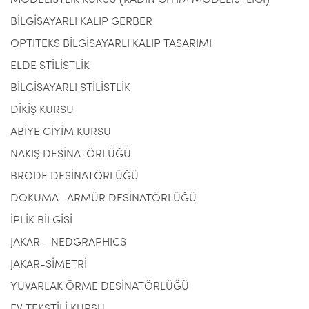
MODELİSTLİK KURSU (KADIN GİYİM MODELİSTLİĞİ)
BİLGİSAYARLI KALIP GERBER
OPTITEKS BİLGİSAYARLI KALIP TASARIMI
ELDE STİLİSTLİK
BİLGİSAYARLI STİLİSTLİK
DİKİŞ KURSU
ABİYE GİYİM KURSU
NAKIŞ DESİNATÖRLÜĞÜ
BRODE DESİNATÖRLÜĞÜ
DOKUMA- ARMÜR DESİNATÖRLÜĞÜ
İPLİK BİLGİSİ
JAKAR - NEDGRAPHICS
JAKAR-SİMETRİ
YUVARLAK ÖRME DESİNATÖRLÜĞÜ