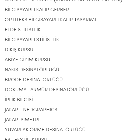
MODELİSTLİK KURSU (KADIN GİYİM MODELİSTLİĞİ)
BİLGİSAYARLI KALIP GERBER
OPTITEKS BİLGİSAYARLI KALIP TASARIMI
ELDE STİLİSTLİK
BİLGİSAYARLI STİLİSTLİK
DİKİŞ KURSU
ABİYE GİYİM KURSU
NAKIŞ DESİNATÖRLÜĞÜ
BRODE DESİNATÖRLÜĞÜ
DOKUMA- ARMÜR DESİNATÖRLÜĞÜ
İPLİK BİLGİSİ
JAKAR - NEDGRAPHICS
JAKAR-SİMETRİ
YUVARLAK ÖRME DESİNATÖRLÜĞÜ