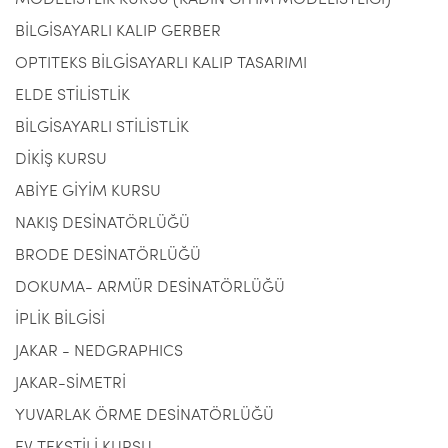
MODELİSTLİK KURSU (KADIN GİYİM MODELİSTLİĞİ)
BİLGİSAYARLI KALIP GERBER
OPTITEKS BİLGİSAYARLI KALIP TASARIMI
ELDE STİLİSTLİK
BİLGİSAYARLI STİLİSTLİK
DİKİŞ KURSU
ABİYE GİYİM KURSU
NAKIŞ DESİNATÖRLÜĞÜ
BRODE DESİNATÖRLÜĞÜ
DOKUMA- ARMÜR DESİNATÖRLÜĞÜ
İPLİK BİLGİSİ
JAKAR - NEDGRAPHICS
JAKAR-SİMETRİ
YUVARLAK ÖRME DESİNATÖRLÜĞÜ