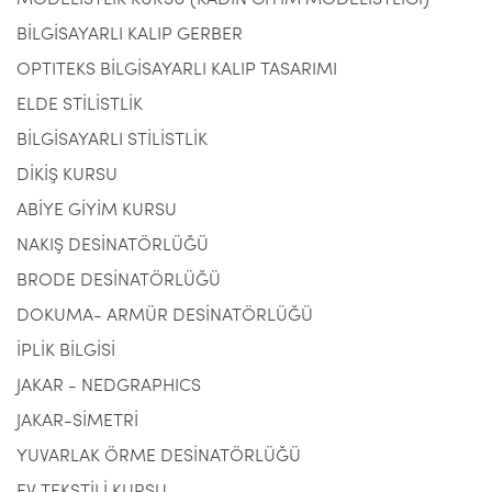
MODELİSTLİK KURSU (KADIN GİYİM MODELİSTLİĞİ)
BİLGİSAYARLI KALIP GERBER
OPTITEKS BİLGİSAYARLI KALIP TASARIMI
ELDE STİLİSTLİK
BİLGİSAYARLI STİLİSTLİK
DİKİŞ KURSU
ABİYE GİYİM KURSU
NAKIŞ DESİNATÖRLÜĞÜ
BRODE DESİNATÖRLÜĞÜ
DOKUMA- ARMÜR DESİNATÖRLÜĞÜ
İPLİK BİLGİSİ
JAKAR - NEDGRAPHICS
JAKAR-SİMETRİ
YUVARLAK ÖRME DESİNATÖRLÜĞÜ