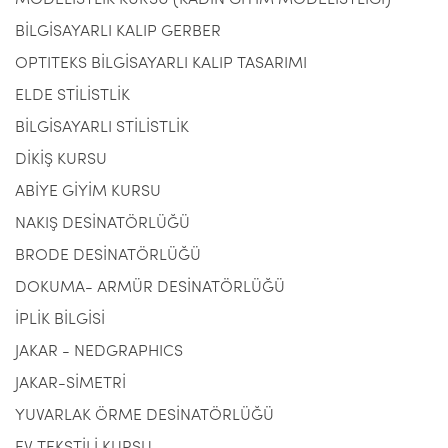
MODELİSTLİK KURSU (KADIN GİYİM MODELİSTLİĞİ)
BİLGİSAYARLI KALIP GERBER
OPTITEKS BİLGİSAYARLI KALIP TASARIMI
ELDE STİLİSTLİK
BİLGİSAYARLI STİLİSTLİK
DİKİŞ KURSU
ABİYE GİYİM KURSU
NAKIŞ DESİNATÖRLÜĞÜ
BRODE DESİNATÖRLÜĞÜ
DOKUMA- ARMÜR DESİNATÖRLÜĞÜ
İPLİK BİLGİSİ
JAKAR - NEDGRAPHICS
JAKAR-SİMETRİ
YUVARLAK ÖRME DESİNATÖRLÜĞÜ