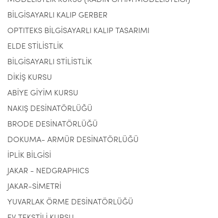
MODELİSTLİK KURSU (KADIN GİYİM MODELİSTLİĞİ)
BİLGİSAYARLI KALIP GERBER
OPTITEKS BİLGİSAYARLI KALIP TASARIMI
ELDE STİLİSTLİK
BİLGİSAYARLI STİLİSTLİK
DİKİŞ KURSU
ABİYE GİYİM KURSU
NAKIŞ DESİNATÖRLÜĞÜ
BRODE DESİNATÖRLÜĞÜ
DOKUMA- ARMÜR DESİNATÖRLÜĞÜ
İPLİK BİLGİSİ
JAKAR - NEDGRAPHICS
JAKAR-SİMETRİ
YUVARLAK ÖRME DESİNATÖRLÜĞÜ