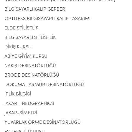
MODELİSTLİK KURSU (KADIN GİYİM MODELİSTLİĞİ)
BİLGİSAYARLI KALIP GERBER
OPTITEKS BİLGİSAYARLI KALIP TASARIMI
ELDE STİLİSTLİK
BİLGİSAYARLI STİLİSTLİK
DİKİŞ KURSU
ABİYE GİYİM KURSU
NAKIŞ DESİNATÖRLÜĞÜ
BRODE DESİNATÖRLÜĞÜ
DOKUMA- ARMÜR DESİNATÖRLÜĞÜ
İPLİK BİLGİSİ
JAKAR - NEDGRAPHICS
JAKAR-SİMETRİ
YUVARLAK ÖRME DESİNATÖRLÜĞÜ