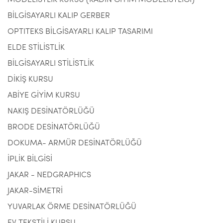
MODELİSTLİK KURSU (KADIN GİYİM MODELİSTLİĞİ)
BİLGİSAYARLI KALIP GERBER
OPTITEKS BİLGİSAYARLI KALIP TASARIMI
ELDE STİLİSTLİK
BİLGİSAYARLI STİLİSTLİK
DİKİŞ KURSU
ABİYE GİYİM KURSU
NAKIŞ DESİNATÖRLÜĞÜ
BRODE DESİNATÖRLÜĞÜ
DOKUMA- ARMÜR DESİNATÖRLÜĞÜ
İPLİK BİLGİSİ
JAKAR - NEDGRAPHICS
JAKAR-SİMETRİ
YUVARLAK ÖRME DESİNATÖRLÜĞÜ