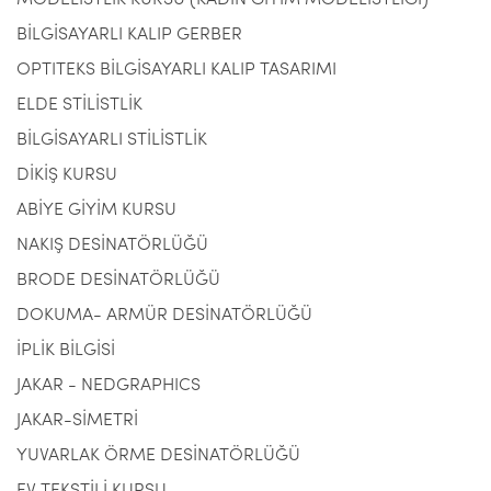
MODELİSTLİK KURSU (KADIN GİYİM MODELİSTLİĞİ)
BİLGİSAYARLI KALIP GERBER
OPTITEKS BİLGİSAYARLI KALIP TASARIMI
ELDE STİLİSTLİK
BİLGİSAYARLI STİLİSTLİK
DİKİŞ KURSU
ABİYE GİYİM KURSU
NAKIŞ DESİNATÖRLÜĞÜ
BRODE DESİNATÖRLÜĞÜ
DOKUMA- ARMÜR DESİNATÖRLÜĞÜ
İPLİK BİLGİSİ
JAKAR - NEDGRAPHICS
JAKAR-SİMETRİ
YUVARLAK ÖRME DESİNATÖRLÜĞÜ