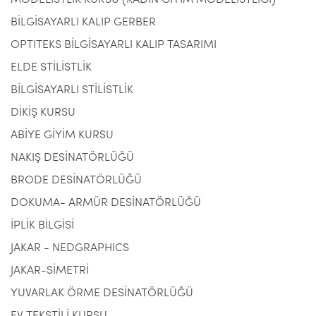
MODELİSTLİK KURSU (KADIN GİYİM MODELİSTLİĞİ)
BİLGİSAYARLI KALIP GERBER
OPTITEKS BİLGİSAYARLI KALIP TASARIMI
ELDE STİLİSTLİK
BİLGİSAYARLI STİLİSTLİK
DİKİŞ KURSU
ABİYE GİYİM KURSU
NAKIŞ DESİNATÖRLÜĞÜ
BRODE DESİNATÖRLÜĞÜ
DOKUMA- ARMÜR DESİNATÖRLÜĞÜ
İPLİK BİLGİSİ
JAKAR - NEDGRAPHICS
JAKAR-SİMETRİ
YUVARLAK ÖRME DESİNATÖRLÜĞÜ