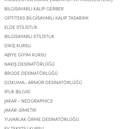
MODELİSTLİK KURSU (KADIN GİYİM MODELİSTLİĞİ)
BİLGİSAYARLI KALIP GERBER
OPTITEKS BİLGİSAYARLI KALIP TASARIMI
ELDE STİLİSTLİK
BİLGİSAYARLI STİLİSTLİK
DİKİŞ KURSU
ABİYE GİYİM KURSU
NAKIŞ DESİNATÖRLÜĞÜ
BRODE DESİNATÖRLÜĞÜ
DOKUMA- ARMÜR DESİNATÖRLÜĞÜ
İPLİK BİLGİSİ
JAKAR - NEDGRAPHICS
JAKAR-SİMETRİ
YUVARLAK ÖRME DESİNATÖRLÜĞÜ