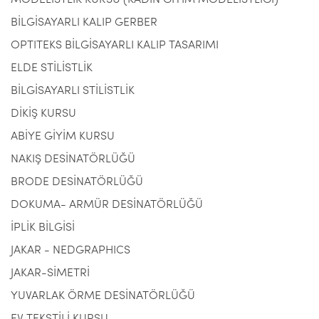
MODELİSTLİK KURSU (KADIN GİYİM MODELİSTLİĞİ)
BİLGİSAYARLI KALIP GERBER
OPTITEKS BİLGİSAYARLI KALIP TASARIMI
ELDE STİLİSTLİK
BİLGİSAYARLI STİLİSTLİK
DİKİŞ KURSU
ABİYE GİYİM KURSU
NAKIŞ DESİNATÖRLÜĞÜ
BRODE DESİNATÖRLÜĞÜ
DOKUMA- ARMÜR DESİNATÖRLÜĞÜ
İPLİK BİLGİSİ
JAKAR - NEDGRAPHICS
JAKAR-SİMETRİ
YUVARLAK ÖRME DESİNATÖRLÜĞÜ