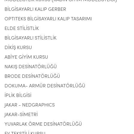
MODELİSTLİK KURSU (KADIN GİYİM MODELİSTLİĞİ)
BİLGİSAYARLI KALIP GERBER
OPTITEKS BİLGİSAYARLI KALIP TASARIMI
ELDE STİLİSTLİK
BİLGİSAYARLI STİLİSTLİK
DİKİŞ KURSU
ABİYE GİYİM KURSU
NAKIŞ DESİNATÖRLÜĞÜ
BRODE DESİNATÖRLÜĞÜ
DOKUMA- ARMÜR DESİNATÖRLÜĞÜ
İPLİK BİLGİSİ
JAKAR - NEDGRAPHICS
JAKAR-SİMETRİ
YUVARLAK ÖRME DESİNATÖRLÜĞÜ