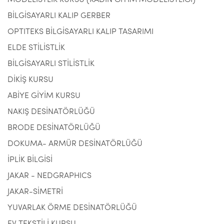
MODELİSTLİK KURSU (KADIN GİYİM MODELİSTLİĞİ)
BİLGİSAYARLI KALIP GERBER
OPTITEKS BİLGİSAYARLI KALIP TASARIMI
ELDE STİLİSTLİK
BİLGİSAYARLI STİLİSTLİK
DİKİŞ KURSU
ABİYE GİYİM KURSU
NAKIŞ DESİNATÖRLÜĞÜ
BRODE DESİNATÖRLÜĞÜ
DOKUMA- ARMÜR DESİNATÖRLÜĞÜ
İPLİK BİLGİSİ
JAKAR - NEDGRAPHICS
JAKAR-SİMETRİ
YUVARLAK ÖRME DESİNATÖRLÜĞÜ