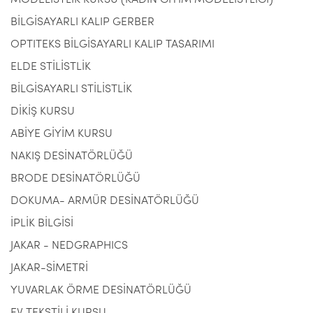
MODELİSTLİK KURSU (KADIN GİYİM MODELİSTLİĞİ)
BİLGİSAYARLI KALIP GERBER
OPTITEKS BİLGİSAYARLI KALIP TASARIMI
ELDE STİLİSTLİK
BİLGİSAYARLI STİLİSTLİK
DİKİŞ KURSU
ABİYE GİYİM KURSU
NAKIŞ DESİNATÖRLÜĞÜ
BRODE DESİNATÖRLÜĞÜ
DOKUMA- ARMÜR DESİNATÖRLÜĞÜ
İPLİK BİLGİSİ
JAKAR - NEDGRAPHICS
JAKAR-SİMETRİ
YUVARLAK ÖRME DESİNATÖRLÜĞÜ