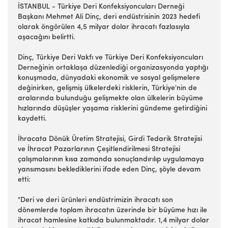
İSTANBUL - Türkiye Deri Konfeksiyoncuları Derneği
Başkanı Mehmet Ali Dinç, deri endüstrisinin 2023 hedefi
olarak öngörülen 4,5 milyar dolar ihracatı fazlasıyla
aşacağını belirtti.
Dinç, Türkiye Deri Vakfı ve Türkiye Deri Konfeksiyoncuları
Derneğinin ortaklaşa düzenlediği organizasyonda yaptığı
konuşmada, dünyadaki ekonomik ve sosyal gelişmelere
değinirken, gelişmiş ülkelerdeki risklerin, Türkiye'nin de
aralarında bulunduğu gelişmekte olan ülkelerin büyüme
hızlarında düşüşler yaşama risklerini gündeme getirdiğini
kaydetti.
İhracata Dönük Üretim Stratejisi, Girdi Tedarik Stratejisi
ve İhracat Pazarlarının Çeşitlendirilmesi Stratejisi
çalışmalarının kısa zamanda sonuçlandırılıp uygulamaya
yansımasını beklediklerini ifade eden Dinç, şöyle devam
etti:
"Deri ve deri ürünleri endüstrimizin ihracatı son
dönemlerde toplam ihracatın üzerinde bir büyüme hızı ile
ihracat hamlesine katkıda bulunmaktadır. 1,4 milyar dolar