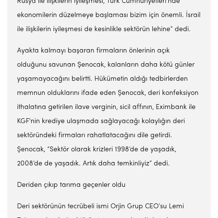
Rusya ile ilişkilerin iyileşmesi, Türk Cumhuriyetleri’nde
ekonomilerin düzelmeye başlaması bizim için önemli. İsrail
ile ilişkilerin iyileşmesi de kesinlikle sektörün lehine” dedi.
Ayakta kalmayı başaran firmaların önlerinin açık
olduğunu savunan Şenocak, kalanların daha kötü günler
yaşamayacağını belirtti. Hükümetin aldığı tedbirlerden
memnun olduklarını ifade eden Şenocak, deri konfeksiyon
ithalatına getirilen ilave verginin, sicil affının, Eximbank ile
KGF'nin krediye ulaşmada sağlayacağı kolaylığın deri
sektöründeki firmaları rahatlatacağını dile getirdi.
Şenocak, “Sektör olarak krizleri 1998’de de yaşadık,
2008’de de yaşadık. Artık daha temkinliyiz” dedi.
Deriden çıkıp tarıma geçenler oldu
Deri sektörünün tecrübeli ismi Orjin Grup CEO’su Lemi