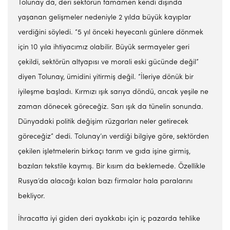
Tolunay da, deri sektörün tamamen kendi dışında
yaşanan gelişmeler nedeniyle 2 yılda büyük kayıplar
verdiğini söyledi. “5 yıl önceki heyecanlı günlere dönmek
için 10 yıla ihtiyacımız olabilir. Büyük sermayeler geri
çekildi, sektörün altyapısı ve morali eski gücünde değil”
diyen Tolunay, ümidini yitirmiş değil. “İleriye dönük bir
iyileşme başladı. Kırmızı ışık sarıya döndü, ancak yeşile ne
zaman dönecek göreceğiz. Sarı ışık da tünelin sonunda.
Dünyadaki politik değişim rüzgarları neler getirecek
göreceğiz” dedi. Tolunay’ın verdiği bilgiye göre, sektörden
çekilen işletmelerin birkaçı tarım ve gıda işine girmiş,
bazıları tekstile kaymış. Bir kısım da beklemede. Özellikle
Rusya’da alacağı kalan bazı firmalar hala paralarını
bekliyor.
İhracatta iyi giden deri ayakkabı için iç pazarda tehlike