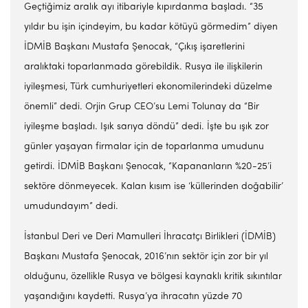
Geçtiğimiz aralık ayı itibariyle kıpırdanma başladı. “35
yıldır bu işin içindeyim, bu kadar kötüyü görmedim” diyen
İDMİB Başkanı Mustafa Şenocak, “Çıkış işaretlerini
aralıktaki toparlanmada görebildik. Rusya ile ilişkilerin
iyileşmesi, Türk cumhuriyetleri ekonomilerindeki düzelme
önemli” dedi. Orjin Grup CEO’su Lemi Tolunay da “Bir
iyileşme başladı. Işık sarıya döndü” dedi. İşte bu ışık zor
günler yaşayan firmalar için de toparlanma umudunu
getirdi. İDMİB Başkanı Şenocak, “Kapananların %20-25’i
sektöre dönmeyecek. Kalan kısım ise ‘küllerinden doğabilir’
umudundayım” dedi.
İstanbul Deri ve Deri Mamulleri İhracatçı Birlikleri (İDMİB)
Başkanı Mustafa Şenocak, 2016’nın sektör için zor bir yıl
olduğunu, özellikle Rusya ve bölgesi kaynaklı kritik sıkıntılar
yaşandığını kaydetti. Rusya’ya ihracatın yüzde 70