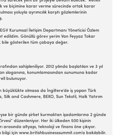
ta sürecek yeni bir projeyle devam edecek. ‘Renkli
rik ve biçimine karar verme sürecinde ortak karar
ması yoluyla ayrımcılık karşıtı gözlemlerinin
ş.
TEGV Kurumsal İletişim Departmanı Yöneticisi Özlem
et edildim. Gönüllü görev yerim Van Feyyaz Tokar
k bile gösterilen tüm çabaya değer.
fından sahipleniliyor. 2012 yılında başlatılan ve 3 yıl
ından sloganına, konumlamasından sunumuna kadar
rell bulunuyor.
n büyüklükte olmasa da İngiltere’de iş yapan Türk
ya, Silk and Cashmere, BEKO, Sun Tekstil, Halk Yatırım
eredeyse bir günde şirket kurmaktan işadamlarına 2 günde
irvesi” düzenleniyor. Her iki ülkeden 500 kişinin
arasında altyapı, teknoloji ve finans öne çıkıyor.
lı bilgi için www.britishbusinesssummit.com’a bakılabilir.