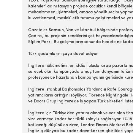
TEGV, Yapı Kredi Bankası işbirliğiyle sürdürdüğü “Ok
Kalemler’ adını taşıyan projede çocuklar kendi bölgel
mekanizmasını işletmeleri, amaca yönelik seçim yapmalar
kuvvetlenmesi, meslekî etik tutumu geliştirmeleri ve yaz
Gazeteler Samsun, Van ve İstanbul bölgesinde profesy
Çadırcı, bu projenin kendilerini çok heyecanlandırdığ
Eğitim Parkı. Bu çalışmaların sonunda hedefe ne kada
Türk işadamlarını çaya davet ediyor
İngiltere hükümetinin en iddialı uluslararası pazarlama 
sürecek olan kampanyada amaç tüm dünyanın turizm, e
profesyonelce hazırlanan kampanyanın gerisinde küre
İngiltere İstanbul Başkonsolos Yardımcısı Rafe Courag
yatırımcıların arttığını söylüyor. Florence Nightingale
ve Doors Grup İngiltere’de iş yapan Türk şirketleri liste
İngiltere için Türkiye’den yatırım almak ve var olan ti
vize vermeye kadar her türlü kolaylık sağlanıyor. 17-18 
katılacağı düşünülen zirve, Londra Finans Merkezi Beled
İngiliz iş dünyası bu kadar davetkarken işbirlikleri yapm