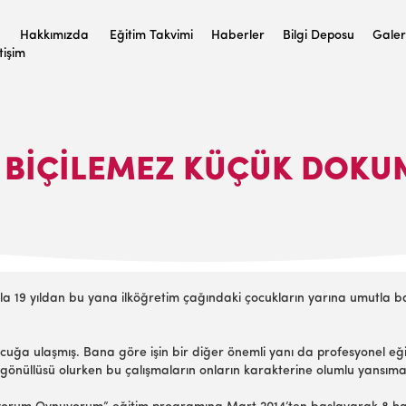
Hakkımızda
Eğitim Takvimi
Haberler
Bilgi Deposu
Galer
etişim
 BIÇILEMEZ KÜÇÜK DOKU
rarla 19 yıldan bu yana ilköğretim çağındaki çocukların yarına umutla 
uğa ulaşmış. Bana göre işin bir diğer önemli yanı da profesyonel eğ
gönüllüsü olurken bu çalışmaların onların karakterine olumlu yansıma