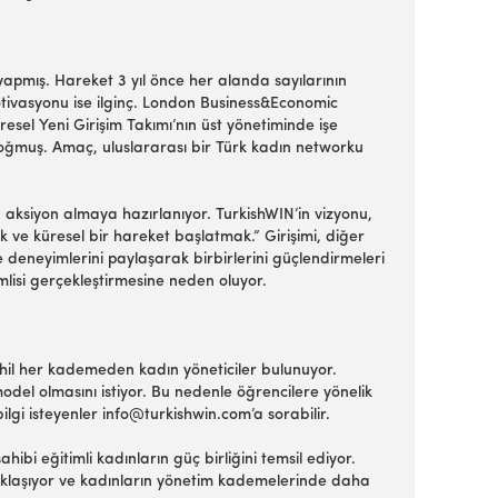
apmış. Hareket 3 yıl önce her alanda sayılarının
otivasyonu ise ilginç. London Business&Economic
resel Yeni Girişim Takımı’nın üst yönetiminde işe
oğmuş. Amaç, uluslararası bir Türk kadın networku
aksiyon almaya hazırlanıyor. TurkishWIN’in vizyonu,
k ve küresel bir hareket başlatmak.” Girişimi, diğer
e deneyimlerini paylaşarak birbirlerini güçlendirmeleri
mlisi gerçekleştirmesine neden oluyor.
ahil her kademeden kadın yöneticiler bulunuyor.
odel olmasını istiyor. Bu nedenle öğrencilere yönelik
ilgi isteyenler info@turkishwin.com’a sorabilir.
i eğitimli kadınların güç birliğini temsil ediyor.
aklaşıyor ve kadınların yönetim kademelerinde daha