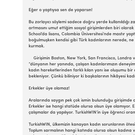
Eğer o yaptıysa sen de yaparsın!
Bu zorlayıcı söylemi sadece doğru yerde kullanıldığı z
artmasını umut ettiğim sosyal girişimlerden biri olar
School’da lisans, Colombia Üniversitesi’nde mastır yaptı
boğulmuşken kendisi gibi Türk kadınlarının nerede, n
kurmak.
Girişimin Boston, New York, San Francisco, Londra ve 
“dünyanın her yanında, çalışan kadınlarımızın deneyimle
kadın hareketlerinden farklı kılan yanı ise oluşumu bir
bekleniyor. Çünkü biliniyor ki başkalarının hikâyesi ka
Erkekler üye olamaz!
Aralarında saygın pek çok ismin bulunduğu girişimde ağ
Erkekler ise hangi statüde olursa olsun üye olamıyor. E
çalışmalar da yapılıyor. TurkishWIN’in üye öğrenci oranı
TurkishWIN, ülkemizin kanayan kadın sorunlarının ötesin
Toplum sarmalının hangi katında olursa olsun kadına