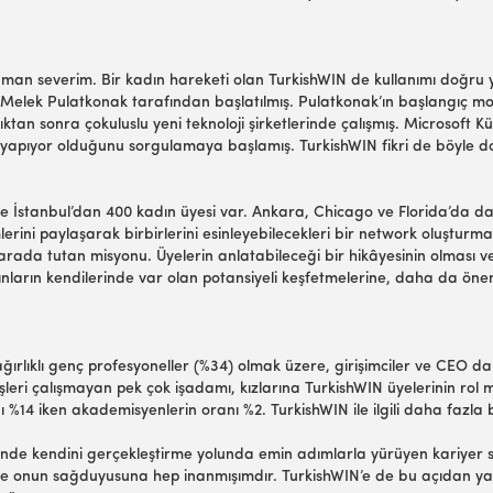
aman severim. Bir kadın hareketi olan TurkishWIN de kullanımı doğru y
ak Melek Pulatkonak tarafından başlatılmış. Pulatkonak’ın başlangıç m
ktan sonra çokuluslu yeni teknoloji şirketlerinde çalışmış. Microsoft Kü
e yapıyor olduğunu sorgulamaya başlamış. TurkishWIN fikri de böyle d
İstanbul’dan 400 kadın üyesi var. Ankara, Chicago ve Florida’da da 
rini paylaşarak birbirlerini esinleyebilecekleri bir network oluşturma
 arada tutan misyonu. Üyelerin anlatabileceği bir hikâyesinin olması v
dınların kendilerinde var olan potansiyeli keşfetmelerine, daha da öne
ırlıklı genç profesyoneller (%34) olmak üzere, girişimciler ve CEO d
şleri çalışmayan pek çok işadamı, kızlarına TurkishWIN üyelerinin rol m
 %14 iken akademisyenlerin oranı %2. TurkishWIN ile ilgili daha fazla b
de kendini gerçekleştirme yolunda emin adımlarla yürüyen kariyer sahib
 ve onun sağduyusuna hep inanmışımdır. TurkishWIN’e de bu açıdan y