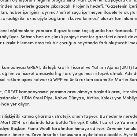
uyorum Oynuyorum” eğitim programına Mart 2014’ten başlayarak 8 haf
erinden haberlerle gazete çıkaracak. Projenin hedefi, “Gazetenin içe
ı, haber içeriğinin ayrımcı/nefret suçu içermeyen ifadelerle oluşturul
ı aracılığı ile teknolojiyle bağlarının kuvvetlenmesi” olarak tanımlanmı
onel eğitmenlerin yanı sıra 6 gazetecinin koçluğunda hazırlanacak. 
ını söylüyor. Şahsen ben de çünkü projeye mentor gazeteci olarak dav
r ulaşılır bilemem ama tek bir çocuğun hayatında fark oluşturabilme
kampanyası GREAT, Birleşik Krallık Ticaret ve Yatırım Ajansı (UKTI) tara
ğitim ve ticaret amacıyla İngiltere’ye gelmesini teşvik etmek. Ad
sel reklam ajans networkü WPP ve ünlü reklam adamı Sir Martin Sor
e, GREAT kampanyasının yansımalarını almaya başladıklarını, istenile
 Hastaneleri, HDM Steel Pipe, Kahve Dünyası, Airties, Koleksiyon Mobil
sinde yer alıyor.
carî ilişkiyi iki katına çıkarmak stratejik önem taşıyor. Bu nedenle n
Mart 2014 tarihlerinde İstanbul’da “Birleşik Krallık Ticaret ve Yatırım Z
iye Başkanı Fiona Woolf tarafından himaye ediliyor. Zirvenin konuları 
anızı öneririm. Zirve fırsatlar konusunda aydınlatıcı olacaktır. Ayrıntı