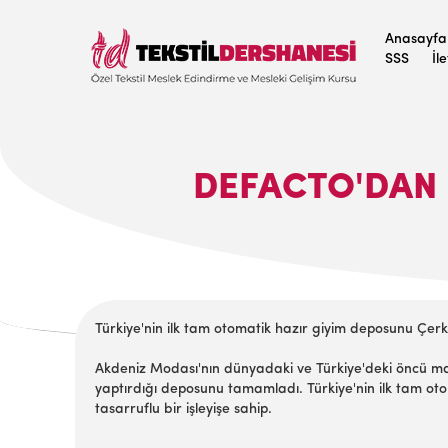
Anasayfa
SSS
İl
DEFACTO'DAN B
Türkiye'nin ilk tam otomatik hazır giyim deposunu Çe
Akdeniz Modası'nın dünyadaki ve Türkiye'deki öncü mar
yaptırdığı deposunu tamamladı. Türkiye'nin ilk tam oto
tasarruflu bir işleyişe sahip.