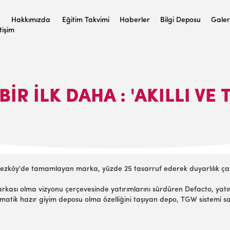
Hakkımızda
Eğitim Takvimi
Haberler
Bilgi Deposu
Galer
etişim
IR İLK DAHA : 'AKILLI V
rkezköy'de tamamlayan marka, yüzde 25 tasarruf ederek duyarlılık ç
kası olma vizyonu çerçevesinde yatırımlarını sürdüren Defacto, yatır
matik hazır giyim deposu olma özelliğini taşıyan depo, TGW sistemi sa