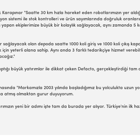
k Karapınar "Saatte 30 km hızla hareket eden robotlarımızın yer ald
yon sistemi ile stok kontrolleri ve ürün sayımlarında doğruluk oranları
mı yapan ekiplerimize büyük bir kolaylık sağlayacak, aynı zamanda 5 
sağlayacak olan depoda saatte 1000 koli giriş ve 1000 koli çıkış kapa
için yeterli alana sahip. Aynı anda 3 farklı tedarikçiye hizmet vereb
cağız."
tığı büyük yatırımlar ile dikkat çeken Defacto, gerçekleştirdiği tam 
asında "Markamızla 2003 yılında başladığımız bu yolculukta uzun yol
imza atmış olmaktan gurur duyuyorum.
ızın yeni bir adımı işte tam da burada yer alıyor. Türkiye'nin ilk h