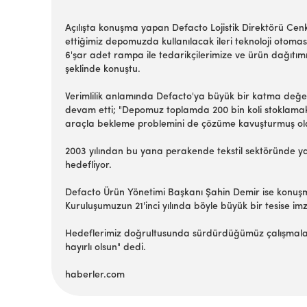
Açılışta konuşma yapan Defacto Lojistik Direktörü Cen
ettiğimiz depomuzda kullanılacak ileri teknoloji otomas
6'şar adet rampa ile tedarikçilerimize ve ürün dağıtı
şeklinde konuştu.
Verimlilik anlamında Defacto'ya büyük bir katma değer 
devam etti; "Depomuz toplamda 200 bin koli stoklamak 
araçla bekleme problemini de çözüme kavuşturmuş ola
2003 yılından bu yana perakende tekstil sektöründe yap
hedefliyor.
Defacto Ürün Yönetimi Başkanı Şahin Demir ise konuşm
Kuruluşumuzun 21'inci yılında böyle büyük bir tesise 
Hedeflerimiz doğrultusunda sürdürdüğümüz çalışmalarım
hayırlı olsun" dedi.
haberler.com