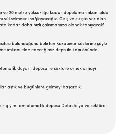
ığı ve 20 metre yüksekliğe kadar depolama imkanı elde
nı yükselmesini sağlayacağız. Giriş ve çıkışta yer alan
kata kadar daha hızlı çalışmamıza olanak tanıyacak"
sitesi bulunduğunu belirten Karapınar sözlerine şöyle
ilme imkanı elde edeceğimiz depo ile kapı önünde
otomatik duyarlı deposu ile sektöre örnek olmayı
lar aştık ve bugünlere gelmeyi başardık.
azır giyim tam otomatik deposu Defacto'ya ve sektöre