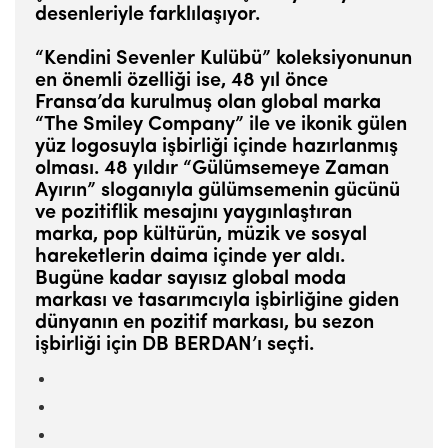
desenleriyle farklılaşıyor.
“Kendini Sevenler Kulübü” koleksiyonunun
en önemli özelliği ise, 48 yıl önce
Fransa’da kurulmuş olan global marka
“The Smiley Company” ile ve ikonik gülen
yüz logosuyla işbirliği içinde hazırlanmış
olması. 48 yıldır “Gülümsemeye Zaman
Ayırın” sloganıyla gülümsemenin gücünü
ve pozitiflik mesajını yaygınlaştıran
marka, pop kültürün, müzik ve sosyal
hareketlerin daima içinde yer aldı.
Bugüne kadar sayısız global moda
markası ve tasarımcıyla işbirliğine giden
dünyanın en pozitif markası, bu sezon
işbirliği için DB BERDAN’ı seçti.