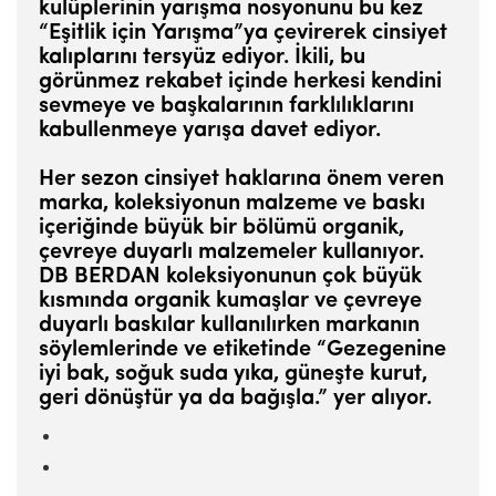
kulüplerinin yarışma nosyonunu bu kez
“Eşitlik için Yarışma”ya çevirerek cinsiyet
kalıplarını tersyüz ediyor. İkili, bu
görünmez rekabet içinde herkesi kendini
sevmeye ve başkalarının farklılıklarını
kabullenmeye yarışa davet ediyor.
Her sezon cinsiyet haklarına önem veren
marka, koleksiyonun malzeme ve baskı
içeriğinde büyük bir bölümü organik,
çevreye duyarlı malzemeler kullanıyor.
DB BERDAN koleksiyonunun çok büyük
kısmında organik kumaşlar ve çevreye
duyarlı baskılar kullanılırken markanın
söylemlerinde ve etiketinde “Gezegenine
iyi bak, soğuk suda yıka, güneşte kurut,
geri dönüştür ya da bağışla.” yer alıyor.