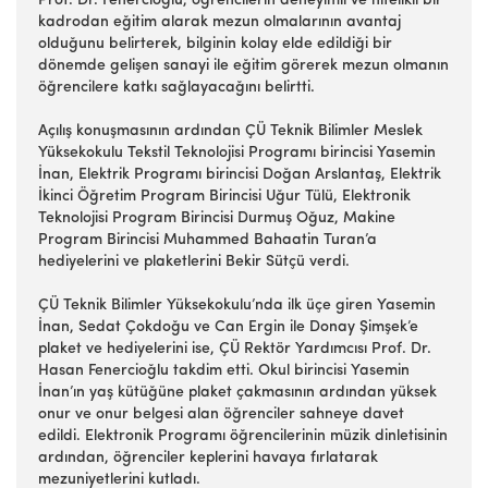
Prof. Dr. Fenercioğlu, öğrencilerin deneyimli ve nitelikli bir
kadrodan eğitim alarak mezun olmalarının avantaj
olduğunu belirterek, bilginin kolay elde edildiği bir
dönemde gelişen sanayi ile eğitim görerek mezun olmanın
öğrencilere katkı sağlayacağını belirtti.
Açılış konuşmasının ardından ÇÜ Teknik Bilimler Meslek
Yüksekokulu Tekstil Teknolojisi Programı birincisi Yasemin
İnan, Elektrik Programı birincisi Doğan Arslantaş, Elektrik
İkinci Öğretim Program Birincisi Uğur Tülü, Elektronik
Teknolojisi Program Birincisi Durmuş Oğuz, Makine
Program Birincisi Muhammed Bahaatin Turan’a
hediyelerini ve plaketlerini Bekir Sütçü verdi.
ÇÜ Teknik Bilimler Yüksekokulu’nda ilk üçe giren Yasemin
İnan, Sedat Çokdoğu ve Can Ergin ile Donay Şimşek’e
plaket ve hediyelerini ise, ÇÜ Rektör Yardımcısı Prof. Dr.
Hasan Fenercioğlu takdim etti. Okul birincisi Yasemin
İnan’ın yaş kütüğüne plaket çakmasının ardından yüksek
onur ve onur belgesi alan öğrenciler sahneye davet
edildi. Elektronik Programı öğrencilerinin müzik dinletisinin
ardından, öğrenciler keplerini havaya fırlatarak
mezuniyetlerini kutladı.