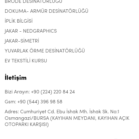
BRODE DESİNATÖRLÜĞÜ
DOKUMA- ARMÜR DESİNATÖRLÜĞÜ
İPLİK BİLGİSİ
JAKAR - NEDGRAPHICS
JAKAR-SİMETRİ
YUVARLAK ÖRME DESİNATÖRLÜĞÜ
EV TEKSTİLİ KURSU
İletişim
Bizi Arayın: +90 (224) 220 84 24
Gsm: +90 (544) 396 98 58
Adres: Cumhuriyet Cd. Ebu İshak Mh. İshak Sk. No:1
Osmangazi/BURSA (KAYIHAN MEYDANI, KAYIHAN AÇIK
OTOPARKI KARŞISI)