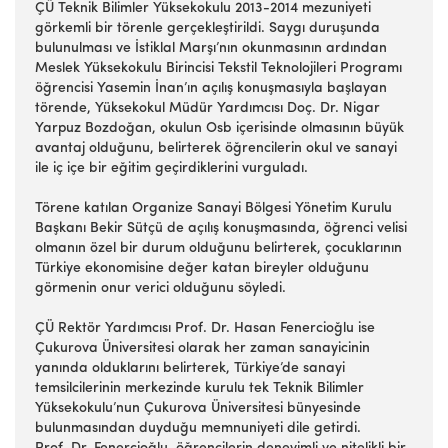
ÇÜ Teknik Bilimler Yüksekokulu 2013-2014 mezuniyeti
görkemli bir törenle gerçekleştirildi. Saygı duruşunda
bulunulması ve İstiklal Marşı’nın okunmasının ardından
Meslek Yüksekokulu Birincisi Tekstil Teknolojileri Programı
öğrencisi Yasemin İnan’ın açılış konuşmasıyla başlayan
törende, Yüksekokul Müdür Yardımcısı Doç. Dr. Nigar
Yarpuz Bozdoğan, okulun Osb içerisinde olmasının büyük
avantaj olduğunu, belirterek öğrencilerin okul ve sanayi
ile iç içe bir eğitim geçirdiklerini vurguladı.
Törene katılan Organize Sanayi Bölgesi Yönetim Kurulu
Başkanı Bekir Sütçü de açılış konuşmasında, öğrenci velisi
olmanın özel bir durum olduğunu belirterek, çocuklarının
Türkiye ekonomisine değer katan bireyler olduğunu
görmenin onur verici olduğunu söyledi.
ÇÜ Rektör Yardımcısı Prof. Dr. Hasan Fenercioğlu ise
Çukurova Üniversitesi olarak her zaman sanayicinin
yanında olduklarını belirterek, Türkiye’de sanayi
temsilcilerinin merkezinde kurulu tek Teknik Bilimler
Yüksekokulu’nun Çukurova Üniversitesi bünyesinde
bulunmasından duyduğu memnuniyeti dile getirdi.