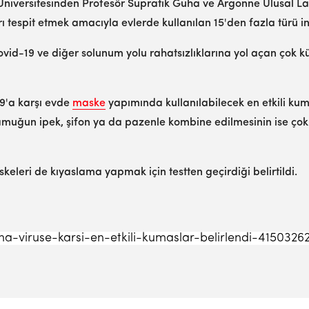
niversitesinden Profesör Supratik Guha ve Argonne Ulusal Lab
ı tespit etmek amacıyla evlerde kullanılan 15'den fazla türü in
Kovid-19 ve diğer solunum yolu rahatsızlıklarına yol açan çok k
9'a karşı evde
maske
yapımında kullanılabilecek en etkili kum
ğun ipek, şifon ya da pazenle kombine edilmesinin ise çok d
keleri de kıyaslama yapmak için testten geçirdiği belirtildi.
a-viruse-karsi-en-etkili-kumaslar-belirlendi-4150326