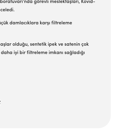
oratuvarı'nda görevli meslektaşları, Kovid-
celedi.
üçük damlacıklara karşı filtreleme
aşlar olduğu, sentetik ipek ve satenin çok
aha iyi bir filtreleme imkanı sağladığı
2