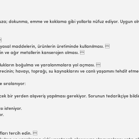
a; dokunma, emme ve koklama gibi yollarla nüfuz ediyor. Uygun olma
 
imyasal maddelerin, ürünlerin üretiminde kullanılması. 
rin ve ağır metallerin kanserojen olması. 
suzlukların boğulma ve yaralanmalara yol açması. 
recinin; havayı, toprağı, su kaynaklarını ve canlı yaşamını tehdit etmes
 sıralanıyor:
cek bir yerden alışveriş yapılması gerekiyor. Sorunun tedarikçiye bil
ı isteniyor.
or.
ları tercih edin. 