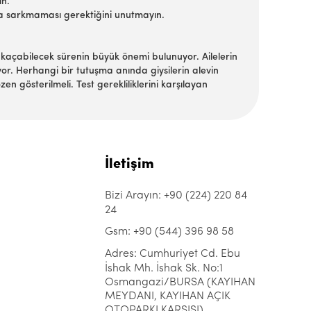
ın.
zla sarkmaması gerektiğini unutmayın.
açabilecek sürenin büyük önemi bulunuyor. Ailelerin
yor. Herhangi bir tutuşma anında giysilerin alevin
n gösterilmeli. Test gerekliliklerini karşılayan
İletişim
Bizi Arayın: +90 (224) 220 84
24
Gsm: +90 (544) 396 98 58
Adres: Cumhuriyet Cd. Ebu
İshak Mh. İshak Sk. No:1
Osmangazi/BURSA (KAYIHAN
MEYDANI, KAYIHAN AÇIK
OTOPARKI KARŞISI)