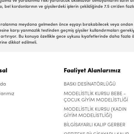
oğulma ve yaralanma riski yaratacak aksesuvar olmayanlarını satın al
, bel kordonlarının ve giysilerdeki iplerin çekildiğinde 7.5 cm’den fa
r yaralanma meydana gelmeden önce eşyayı bırakabilecek veya ondan k
esine karşı yanmazlık testinden geçmiş giysiler kullandırmaları gereki
rtırıyor. Bu konuya özellikle gece uykusu kıyafetlerinde daha fazla öze
rine dikkat edilmeli.
sal
Faaliyet Alanlarımız
zda
BASKI DESİNATÖRLÜĞÜ
larımız
MODELİSTLİK KURSU BEBE -
ÇOCUK GİYİM MODELİSTLİĞİ
MODELİSTLİK KURSU (KADIN
GİYİM MODELİSTLİĞİ)
BİLGİSAYARLI KALIP GERBER