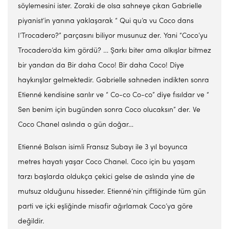
söylemesini ister. Zoraki de olsa sahneye çıkan Gabrielle
piyanist’in yanına yaklaşarak “ Qui qu’a vu Coco dans
I’Trocadero?” parçasını biliyor musunuz der. Yani “Coco’yu
Trocadero’da kim gördü? … Şarkı biter ama alkışlar bitmez
bir yandan da Bir daha Coco! Bir daha Coco! Diye
haykırışlar gelmektedir. Gabrielle sahneden indikten sonra
Etienné kendisine sarılır ve “ Co-co Co-co” diye fısıldar ve “
Sen benim için bugünden sonra Coco olucaksın” der. Ve
Coco Chanel aslında o gün doğar…
Etienné Balsan isimli Fransız Subayı ile 3 yıl boyunca
metres hayatı yaşar Coco Chanel. Coco için bu yaşam
tarzı başlarda oldukça çekici gelse de aslında yine de
mutsuz olduğunu hisseder. Etienné’nin çiftliğinde tüm gün
parti ve içki eşliğinde misafir ağırlamak Coco’ya göre
değildir.