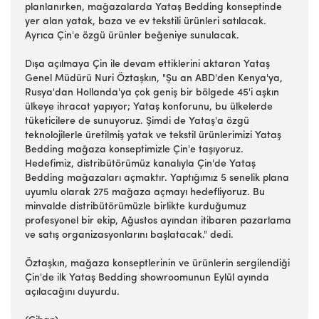
planlanırken, mağazalarda Yataş Bedding konseptinde
yer alan yatak, baza ve ev tekstili ürünleri satılacak.
Ayrıca Çin'e özgü ürünler beğeniye sunulacak.
Dışa açılmaya Çin ile devam ettiklerini aktaran Yataş
Genel Müdürü Nuri Öztaşkın, "Şu an ABD'den Kenya'ya,
Rusya'dan Hollanda'ya çok geniş bir bölgede 45'i aşkın
ülkeye ihracat yapıyor; Yataş konforunu, bu ülkelerde
tüketicilere de sunuyoruz. Şimdi de Yataş'a özgü
teknolojilerle üretilmiş yatak ve tekstil ürünlerimizi Yataş
Bedding mağaza konseptimizle Çin'e taşıyoruz.
Hedefimiz, distribütörümüz kanalıyla Çin'de Yataş
Bedding mağazaları açmaktır. Yaptığımız 5 senelik plana
uyumlu olarak 275 mağaza açmayı hedefliyoruz. Bu
minvalde distribütörümüzle birlikte kurduğumuz
profesyonel bir ekip, Ağustos ayından itibaren pazarlama
ve satış organizasyonlarını başlatacak." dedi.
Öztaşkın, mağaza konseptlerinin ve ürünlerin sergilendiği
Çin'de ilk Yataş Bedding showroomunun Eylül ayında
açılacağını duyurdu.