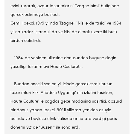
evini kurarak, ozgur tasarimlarini Tzagne isimli butiginde
gerceklestirmeye basladi.
Cemil Ipekci, 1979 yilinda Tzagne' i Nis' e de tasidi ve 1984
yilina kadar Istanbul' da ve Nis' de olmak uzere iki butik
birden calistirdi.
1984' de yeniden ulkesine donusunden bugune degin
yasattigi tasarim evi Haute Couture!...
Bundan onceki son on yil icinde gerceklesmis butun
tasarimlari Eski Anadolu Uygarligi' nin izlerini tasirken,
Haute Couture' le cagdas gece modasina sasirtici, abzurd
bir donus yapan Ipekci, 90' li yillarda yeniden ozuyle
bulustu ve boylece etnik calismalarina ara verdigi gecis
donemi 92' de "Suzeni" ile sona erdi.