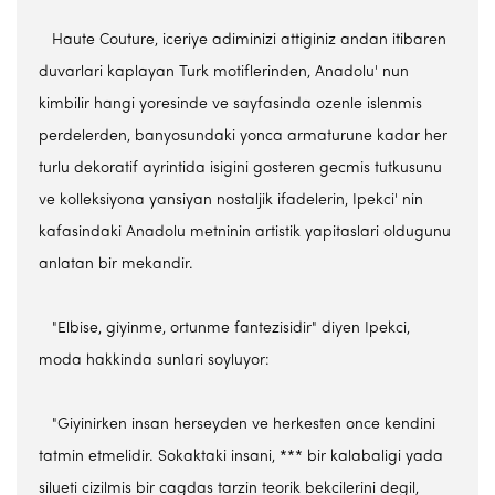
Haute Couture, iceriye adiminizi attiginiz andan itibaren
duvarlari kaplayan Turk motiflerinden, Anadolu' nun
kimbilir hangi yoresinde ve sayfasinda ozenle islenmis
perdelerden, banyosundaki yonca armaturune kadar her
turlu dekoratif ayrintida isigini gosteren gecmis tutkusunu
ve kolleksiyona yansiyan nostaljik ifadelerin, Ipekci' nin
kafasindaki Anadolu metninin artistik yapitaslari oldugunu
anlatan bir mekandir.
"Elbise, giyinme, ortunme fantezisidir" diyen Ipekci,
moda hakkinda sunlari soyluyor:
"Giyinirken insan herseyden ve herkesten once kendini
tatmin etmelidir. Sokaktaki insani, *** bir kalabaligi yada
silueti cizilmis bir cagdas tarzin teorik bekcilerini degil,