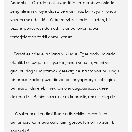
Anadolu!... O kadar cok uygarlikla carpismis ve onlarla
zenginlesmiski, oyle dipsiz ve ulasilmaz bir kuyu ki, ondan
vazgecmek delilik!... Ortunmeyi, resimden, siirden, bir
bizans penceresinden eski Istanbul evlerindeki
ferforjelerden farkli gormuyorum.
Sanat esintilerle, anilarla yukludur. Eger podyumlarda
otantik bir ruzgar estiriyorsan, onun yonunu, yerini ve
gucunu dogru saptamak gerektigine inanmiyorum. Dogu
bir masal kadar guzeldir ve benim yapmaya calistigim,
bu masali dinletebilmek icin onu cagdas sozcuklere
dokmektir... Benim sozcuklerim kumastir, renktir, cizgidir...
Giysilerimle kendimi ifade edis seklim, gecmisten
gunumuze kurmaya calistigim gercek temelli ve zarif bir
koprudur."