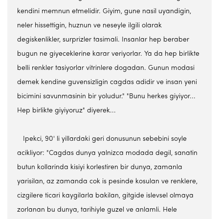
kendini memnun etmelidir. Giyim, gune nasil uyandigin,
neler hissettigin, huznun ve neseyle ilgili olarak
degiskenlikler, surprizler tasimali. Insanlar hep beraber
bugun ne giyeceklerine karar veriyorlar. Ya da hep birlikte
belli renkler tasiyorlar vitrinlere dogadan. Gunun modasi
demek kendine guvensizligin cagdas adidir ve insan yeni
bicimini savunmasinin bir yoludur." "Bunu herkes giyiyor...
Hep birlikte giyiyoruz" diyerek...
Ipekci, 90' li yillardaki geri donusunun sebebini soyle
acikliyor: "Cagdas dunya yalnizca modada degil, sanatin
butun kollarinda kisiyi korlestiren bir dunya, zamanla
yarisilan, az zamanda cok is pesinde kosulan ve renklere,
cizgilere ticari kaygilarla bakilan, gitgide islevsel olmaya
zorlanan bu dunya, tarihiyle guzel ve anlamli. Hele