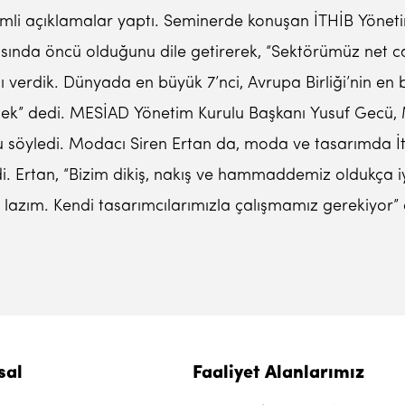
mli açıklamalar yaptı. Seminerde konuşan İTHİB Yönetim 
sında öncü olduğunu dile getirerek, “Sektörümüz net car
ı verdik. Dünyada en büyük 7’nci, Avrupa Birliği’nin en 
irmek” dedi. MESİAD Yönetim Kurulu Başkanı Yusuf Gecü, M
söyledi. Modacı Siren Ertan da, moda ve tasarımda İtaly
rdi. Ertan, “Bizim dikiş, nakış ve hammaddemiz oldukça iy
 lazım. Kendi tasarımcılarımızla çalışmamız gerekiyor” 
sal
Faaliyet Alanlarımız