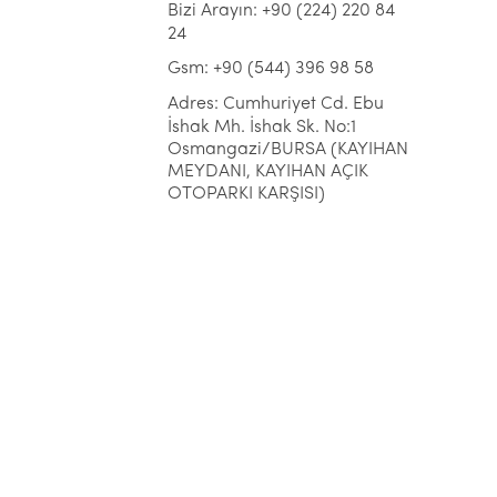
Bizi Arayın: +90 (224) 220 84
24
Gsm: +90 (544) 396 98 58
Adres: Cumhuriyet Cd. Ebu
İshak Mh. İshak Sk. No:1
Osmangazi/BURSA (KAYIHAN
MEYDANI, KAYIHAN AÇIK
OTOPARKI KARŞISI)