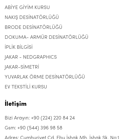
ABİYE GİYİM KURSU
NAKIŞ DESİNATÖRLÜĞÜ
BRODE DESİNATÖRLÜĞÜ
DOKUMA- ARMÜR DESİNATÖRLÜĞÜ
İPLİK BİLGİSİ
JAKAR - NEDGRAPHICS
JAKAR-SİMETRİ
YUVARLAK ÖRME DESİNATÖRLÜĞÜ
EV TEKSTİLİ KURSU
İletişim
Bizi Arayın: +90 (224) 220 84 24
Gsm: +90 (544) 396 98 58
Adres: Cumhuriyet Cd. Ebu İshak Mh. İshak Sk. No:1