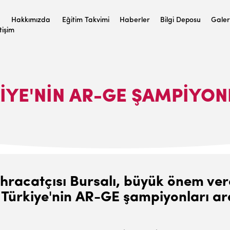
Hakkımızda
Eğitim Takvimi
Haberler
Bilgi Deposu
Galer
etişim
KIYE'NIN AR-GE ŞAMPIYON
 ihracatçısı Bursalı, büyük önem ve
, Türkiye'nin AR-GE şampiyonları a