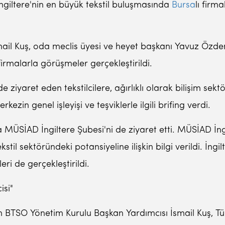
ngiltere'nin en büyük tekstil buluşmasında
Bursa
lı firm
l Kuş, oda meclis üyesi ve heyet başkanı Yavuz Özdemir 
rmalarla görüşmeler gerçekleştirildi.
 ziyaret eden tekstilcilere, ağırlıklı olarak bilişim sek
ezin genel işleyişi ve teşviklerle ilgili brifing verdi.
ÜSİAD İngiltere Şubesi'ni de ziyaret etti. MÜSİAD İng
stil sektöründeki potansiyeline ilişkin bilgi verildi. İng
leri de gerçekleştirildi.
isi"
BTSO Yönetim Kurulu Başkan Yardımcısı İsmail Kuş, Türk