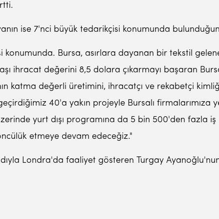
tti.
yanın ise 7'nci büyük tedarikçisi konumunda bulunduğun
isi konumunda. Bursa, asırlara dayanan bir tekstil gele
başı ihracat değerini 8,5 dolara çıkarmayı başaran Burs
ın katma değerli üretimini, ihracatçı ve rekabetçi kimli
çirdiğimiz 40'a yakın projeyle Bursalı firmalarımıza ye
zerinde yurt dışı programına da 5 bin 500'den fazla iş 
 öncülük etmeye devam edeceğiz."
 adıyla Londra'da faaliyet gösteren Turgay Ayanoğlu'n