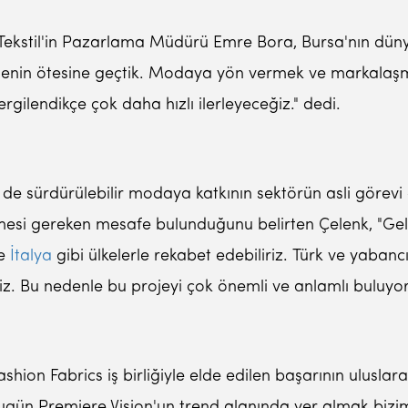
Tekstil'in Pazarlama Müdürü Emre Bora, Bursa'nın dünya
menin ötesine geçtik. Modaya yön vermek ve markalaşmak
rgilendikçe çok daha hızlı ilerleyeceğiz." dedi.
de sürdürülebilir modaya katkının sektörün asli görevi o
mesi gereken mesafe bulunduğunu belirten Çelenk, "Gelen
de
İtalya
gibi ülkelerle rekabet edebiliriz. Türk ve yabancı
riz. Bu nedenle bu projeyi çok önemli ve anlamlı buluyoru
ashion Fabrics iş birliğiyle elde edilen başarının ulusla
ugün Premiere Vision'un trend alanında yer almak bizim 