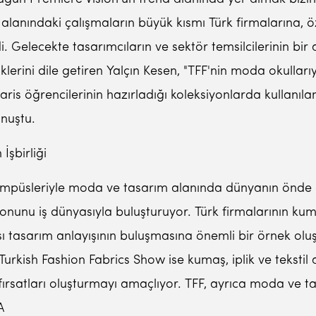
lanındaki çalışmaların büyük kısmı Türk firmalarına, öz
 Gelecekte tasarımcıların ve sektör temsilcilerinin bir 
rini dile getiren Yalçın Kesen, "TFF'nin moda okullarıyla
A Paris öğrencilerinin hazırladığı koleksiyonlarda kullanı
onuştu.
İşbirliği
 kampüsleriyle moda ve tasarım alanında dünyanın önde 
zyonunu iş dünyasıyla buluşturuyor. Türk firmalarının ku
ı tasarım anlayışının buluşmasına önemli bir örnek oluşt
rkish Fashion Fabrics Show ise kumaş, iplik ve tekstil 
ş fırsatları oluşturmayı amaçlıyor. TFF, ayrıca moda ve
A