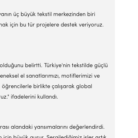
nın üç büyük tekstil merkezinden biri
 için bu tür projelere destek veriyoruz.
lduğunu belirtti. Türkiye'nin tekstilde güçlü
eksel el sanatlarımızı, motiflerimizi ve
 öğrencilerle birlikte çalışarak global
z." ifadelerini kullandı.
rarası alandaki yansımalarını değerlendirdi.
için büyük gurur. Sergilediğimiz işler artık