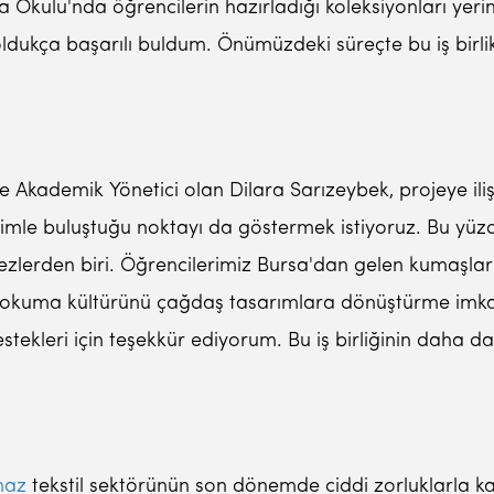
 Okulu'nda öğrencilerin hazırladığı koleksiyonları yeri
oldukça başarılı buldum. Önümüzdeki süreçte bu iş birli
Akademik Yönetici olan Dilara Sarızeybek, projeye ili
timle buluştuğu noktayı da göstermek istiyoruz. Bu yüz
ezlerden biri. Öğrencilerimiz Bursa'dan gelen kumaşla
okuma kültürünü çağdaş tasarımlara dönüştürme imkanı
estekleri için teşekkür ediyorum. Bu iş birliğinin daha 
maz
tekstil sektörünün son dönemde ciddi zorluklarla kar