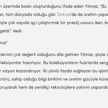
in üzerinde baskı oluşturduğunu ifade eden Yılmaz, "Bu 
ndan, tüm dünyada olduğu gibi
Türkiye
'de de üretim yapı
şte çok sayıda işçi çalıştırmak bir prestij unsuru iken, 
eldi." dedi.
ruz"
klerinin çok değerli olduğunu dile getiren Yılmaz, şöyle d
leksiyonlar hazırlıyor. Bu koleksiyonların fuarlarda ser
r vizyon kazandırıyor. İki yönlü fayda sağlayan bu işbir
törü, sahip olduğu bilgi birikimi ve üretim gücüyle küre
koruyarak hem de yenilikçi teknolojilere yatırım yapara