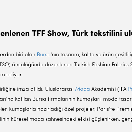
lenen TFF Show, Türk tekstilini u
erden biri olan
Bursa
'nın tasarım, kalite ve ürün çeşit
TSO) öncülüğünde düzenlenen Turkish Fashion Fabrics S
am ediyor.
liğine imza atıldı. Uluslararası
Moda
Akademisi (IFA
P
arı'na katılan Bursa firmalarının kumaşları, moda tasarı
len kumaşlarla hazırladığı özel projeler, Paris'te Premie
stilinin küresel moda sahnesindeki etkisi güçlenirken, ge