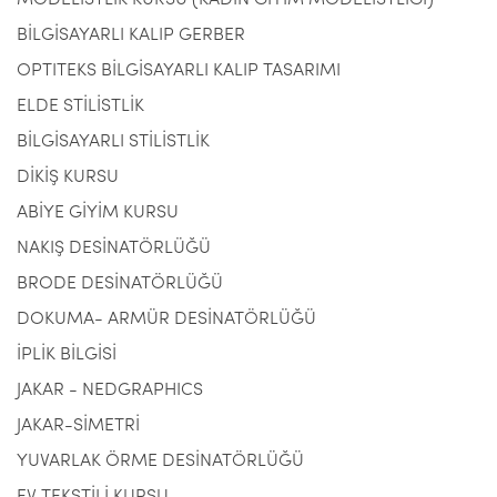
MODELİSTLİK KURSU (KADIN GİYİM MODELİSTLİĞİ)
BİLGİSAYARLI KALIP GERBER
OPTITEKS BİLGİSAYARLI KALIP TASARIMI
ELDE STİLİSTLİK
BİLGİSAYARLI STİLİSTLİK
DİKİŞ KURSU
ABİYE GİYİM KURSU
NAKIŞ DESİNATÖRLÜĞÜ
BRODE DESİNATÖRLÜĞÜ
DOKUMA- ARMÜR DESİNATÖRLÜĞÜ
İPLİK BİLGİSİ
JAKAR - NEDGRAPHICS
JAKAR-SİMETRİ
YUVARLAK ÖRME DESİNATÖRLÜĞÜ