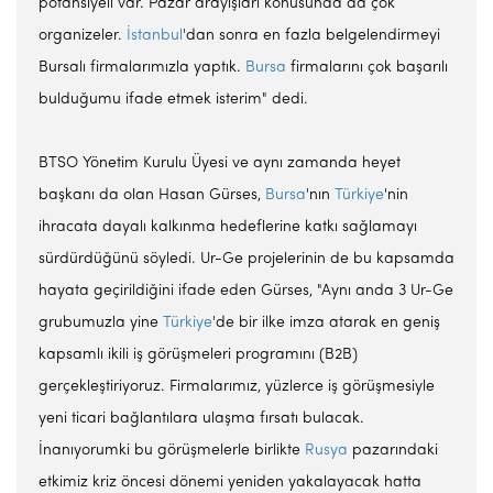
potansiyeli var. Pazar arayışları konusunda da çok
organizeler.
İstanbul
'dan sonra en fazla belgelendirmeyi
Bursalı firmalarımızla yaptık.
Bursa
firmalarını çok başarılı
bulduğumu ifade etmek isterim" dedi.
BTSO Yönetim Kurulu Üyesi ve aynı zamanda heyet
başkanı da olan Hasan Gürses,
Bursa
'nın
Türkiye
'nin
ihracata dayalı kalkınma hedeflerine katkı sağlamayı
sürdürdüğünü söyledi. Ur-Ge projelerinin de bu kapsamda
hayata geçirildiğini ifade eden Gürses, "Aynı anda 3 Ur-Ge
grubumuzla yine
Türkiye
'de bir ilke imza atarak en geniş
kapsamlı ikili iş görüşmeleri programını (B2B)
gerçekleştiriyoruz. Firmalarımız, yüzlerce iş görüşmesiyle
yeni ticari bağlantılara ulaşma fırsatı bulacak.
İnanıyorumki bu görüşmelerle birlikte
Rusya
pazarındaki
etkimiz kriz öncesi dönemi yeniden yakalayacak hatta