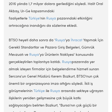
2016 yılında 1,7 milyar dolara gerilediğini söyledi. Halit Oral
Akbay, Ur-Ge kapsamındaki
faaliyetlerle
Türkiye
'nin
Rusya
pazarındaki etkinliğini
artıracağına inandığını da sözlerine ekledi.
BTSO heyeti daha sonra da '
Rusya
'ya
İhracat
Yapmak İçin
Gerekli Standartlar ve Pazara Giriş Belgeleri, Gümrük
Mevzuatı ve
Rusya
'ya Ürünlerin Nakliyesi' konusunda
gerçekleştirilen toplantıya katıldı.
Rusya
pazarında yer
almak isteyen firmalar için belgelendirme hizmeti sunan
Sercons'un Genel Müdürü Kerem Bozkurt, BTSO'nun çok
önemli bir organizasyona imza attığını söyledi. İkili iş
görüşmelerinin
Türkiye
ile
Rusya
arasında sekteye uğrayan
ilişkilerin yeniden gelişmesine çok büyük katkı
sağlayacağını belirten Bozkurt, "Bursa'nın çok güçlü bir