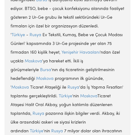
liderliğindeki
Bursa
iş dünyasına katkı sunmaya devam
ediyor. BTSO, bebe - çocuk konfeksiyonu alanında faaliyet
gösteren 2 Ur-Ge grubu ile tekstil sektöründeki Ur-Ge
firmaları için özel bir organizasyon düzenledi.
'
Türkiye
-
Rusya
Ev Tekstili, Kumaş, Bebe ve Çocuk Modası
Günleri' kapsamında 3 Ur-Ge projesinde yer alan 75
firmadan 160 kişilik heyet,
Yenişehir Havaalanı
'ndan özel
uçakla
Moskova
'ya hareket etti. İkili iş
görüşmeleriyle
Bursa
'nın dış ticaretinin geliştirilmesinin
hedeflendiği
Moskova
programının ilk gününde,
'
Moskova
Ticaret Ataşeliği ile
Rusya
'da İş Yapma Fırsatları'
toplantısı gerçekleştirildi.
Türkiye
'nin
Moskova
Ticaret
Ataşesi Halit Oral Akbay, yoğun katılımla düzenlenen
toplantıda,
Rusya
pazarına ilişkin bilgiler verdi. Akbay, iki
ülke arasındaki askeri ve siyasi krizlerin
ardından
Türkiye
'nin
Rusya
7 milyar dolar olan ihracatının