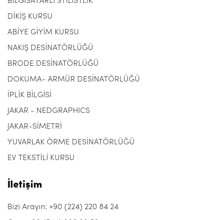
BİLGİSAYARLI STİLİSTLİK
DİKİŞ KURSU
ABİYE GİYİM KURSU
NAKIŞ DESİNATÖRLÜĞÜ
BRODE DESİNATÖRLÜĞÜ
DOKUMA- ARMÜR DESİNATÖRLÜĞÜ
İPLİK BİLGİSİ
JAKAR - NEDGRAPHICS
JAKAR-SİMETRİ
YUVARLAK ÖRME DESİNATÖRLÜĞÜ
EV TEKSTİLİ KURSU
İletişim
Bizi Arayın: +90 (224) 220 84 24