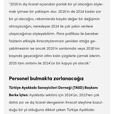
“2025’in dış ticaret açısından parlak bir yıl olacağını söyle­
mek iyimser bir yaklaşım olur. 2025’in de 2024 kadar zor
bir yıl olacağını, rakamlarda kayda de­ğer bir değişimin
olmayacağı­nı, neredeyse 2024 ile çok yakın verilere
ulaşacağımızı söyleye­bilirim. Para politikası ile bera­ber
faizlerin etkisiyle ihracat­çılarımızın yeniden atağa ge­
çebilmesinin ise ancak 2025’in sonlarında veya 2026’nın
ba­şında geçeceğinin altını kalın çizgilerle çizmek isterim.
2025 tam anlamı ile 2024’ün bir kop­ya yılı olacak.”
Personel bulmakta zorlanacağız
Türkiye Ayakkabı Sanayi­cileri Derneği (TASD) Baş­kanı
Berke İçten:
Ayakkabı sektörü için 2024’ün, 2023’ten çok
daha zor ve dış ticaret den­gesinin ihracat aleyhine bozul­
duğu bir yıl olduğuna dikkat çe­ken Türkiye Ayakkabı