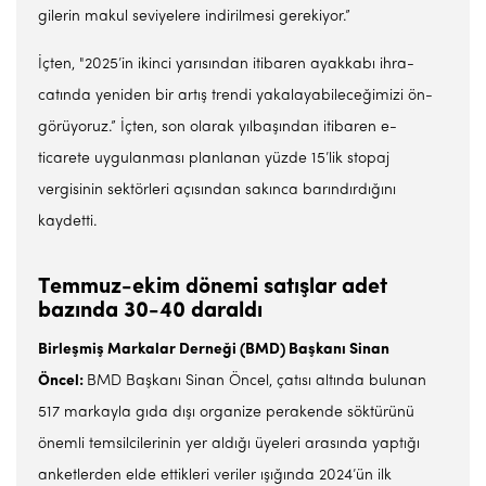
gilerin makul seviyelere indiril­mesi gerekiyor.”
İçten, "2025’in ikinci yarı­sından itibaren ayakkabı ihra­
catında yeniden bir artış tren­di yakalayabileceğimizi ön­
görüyoruz.” İçten, son olarak yılbaşından itibaren e-
ticarete uygulanması planlanan yüzde 15’lik stopaj
vergisinin sektör­leri açısından sakınca barındır­dığını
kaydetti.
Temmuz-ekim dönemi satışlar
adet
bazında 30-40 daraldı
Birleşmiş Markalar Der­neği (BMD) Başkanı Sinan
Öncel:
BMD Başkanı Sinan Öncel, çatısı altında bulunan
517 markayla gıda dışı organize perakende söktürünü
önemli temsilci­lerinin yer aldığı üye­leri arasın­da yaptığı
anketler­den elde ettikle­ri veriler ışığında 2024’ün ilk