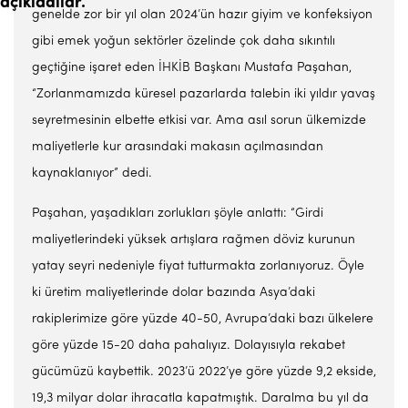
açıkladılar.
genelde zor bir yıl olan 2024’ün ha­zır giyim ve konfeksiyon
gibi emek yoğun sek­törler özelinde çok daha sıkın­tılı
geçtiğine işaret eden İHKİB Başkanı Mustafa Paşahan,
“Zor­lanmamızda küresel pazarlarda talebin iki yıldır yavaş
seyretme­sinin elbette etkisi var. Ama asıl sorun ülkemizde
maliyetlerle kur arasındaki makasın açılma­sından
kaynaklanıyor” dedi.
Paşahan, yaşadıkları zorlukla­rı şöyle anlattı: “Girdi
maliyetle­rindeki yüksek artışlara rağmen döviz kurunun
yatay seyri nede­niyle fiyat tutturmakta zorlanı­yoruz. Öyle
ki üretim maliyet­lerinde dolar bazında Asya’daki
rakiplerimize göre yüzde 40-50, Avrupa’daki bazı ülkelere
göre yüzde 15-20 daha pahalıyız. Do­layısıyla rekabet
gücümüzü kay­bettik. 2023’ü 2022’ye göre yüz­de 9,2 ekside,
19,3 milyar dolar ihracatla kapatmıştık. Daralma bu yıl da