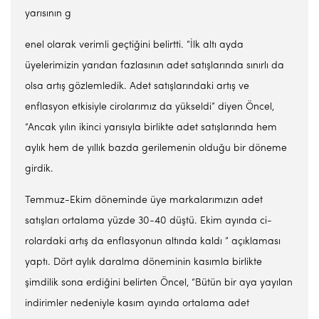
yarısının g
enel olarak verimli geçtiğini belirtti. “İlk altı ayda
üyelerimizin yarıdan fazlasının adet satışlarında sınırlı da
olsa artış gözlemledik. Adet satışlarındaki artış ve
enflasyon etkisiyle cirolarımız da yüksel­di” diyen Öncel,
“Ancak yılın ikinci yarısıyla birlikte adet sa­tışlarında hem
aylık hem de yıl­lık bazda gerilemenin olduğu bir döneme
girdik.
Temmuz-Ekim döneminde üye markalarımı­zın adet
satışları ortalama yüz­de 30-40 düştü. Ekim ayında ci­
rolardaki artış da enflasyonun altında kaldı ” açıklaması
yaptı. Dört aylık daralma döneminin kasımla birlikte
şimdilik so­na erdiğini belirten Öncel, “Bü­tün bir aya yayılan
indirimler nedeniyle kasım ayında ortala­ma adet