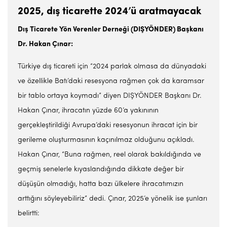
2025, dış ticarette 2024’ü aratmayacak
Dış Ticarete Yön Verenler Derneği (DIŞYÖNDER) Baş­kanı
Dr. Hakan Çınar:
Türkiye dış ticareti için “2024 parlak ol­masa da dünyadaki
ve özellikle Batı’daki resesyona rağmen çok da ka­ramsar
bir tablo ortaya koyma­dı” diyen DIŞYÖNDER Başkanı Dr.
Hakan Çınar, ihracatın yüzde 60’a yakınının
gerçekleştirildiği Avrupa’daki resesyonun ihracat için bir
gerileme oluşturmasının kaçınılmaz olduğunu açıkladı.
Hakan Çınar, “Buna rağmen, re­el olarak bakıldığında ve
geçmiş senelerle kıyaslandığında dik­kate değer bir
düşüşün olmadığı, hatta bazı ülkelere ihracatımı­zın
arttığını söyleyebiliriz” dedi. Çınar, 2025’e yönelik ise şunları
belirtti: