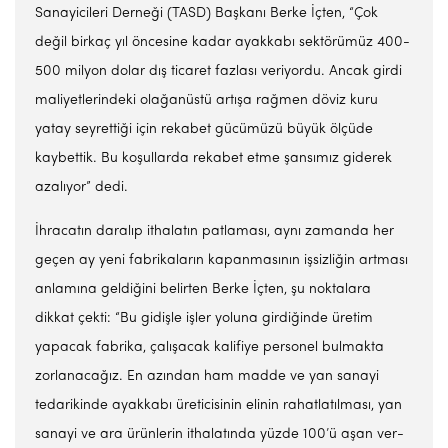
Sanayi­cileri Derneği (TASD) Başkanı Berke İçten, “Çok
değil birkaç yıl öncesine kadar ayakkabı sektörümüz 400-
500 milyon dolar dış ticaret fazlası veriyor­du. Ancak girdi
maliyetlerinde­ki olağanüstü artışa rağmen dö­viz kuru
yatay seyrettiği için re­kabet gücümüzü büyük ölçüde
kaybettik. Bu koşul­larda reka­bet etme şansımız giderek
azalıyor” dedi.
İhracatın daralıp ithalatın patlaması, aynı zamanda her
geçen ay yeni fabrikaların ka­panmasının işsizliğin artma­sı
anlamına geldiğini belirten Berke İçten, şu noktalara
dikkat çekti: “Bu gidişle işler yoluna girdiğinde üretim
yapacak fab­rika, çalışacak kalifiye perso­nel bulmakta
zorlanacağız. En azından ham madde ve yan sa­nayi
tedarikinde ayakkabı üre­ticisinin elinin rahatlatılması, yan
sanayi ve ara ürünlerin it­halatında yüzde 100’ü aşan ver­