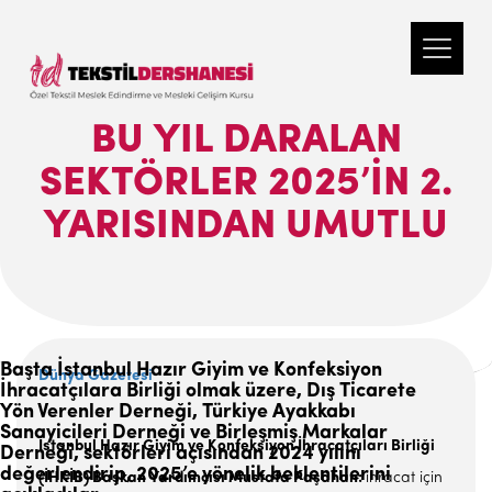
BU YIL DARALAN
SEKTÖRLER 2025’IN 2.
YARISINDAN UMUTLU
Başta İstanbul Hazır Giyim ve Konfeksiyon
Dünya Gazetesi
İhracatçılara Birliği olmak üzere, Dış Ticarete
Yön Verenler Derneği, Türkiye Ayakkabı
Sanayicileri Derneği ve Birleşmiş Markalar
İ
stanbul Hazır Giyim ve Konfeksiyon İhracatçıları Birliği
Derneği, sektörleri açısından 2024 yılını
değerlendirip, 2025’e yönelik beklentilerini
(İHKİB) Başkan Yar­dımcısı Mustafa Paşahan:
ih­racat için