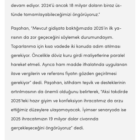
devam ediyor. 2024’ü ancak 18 milyar doların biraz üs­
tünde tamamlayabileceğimizi öngörüyoruz.”
Paşahan, “Mevcut gidişa­ta baktığımızda 2025’in ilk ya­
rısının da zor geçeceğini söyle­mek durumundayım.
Toparlan­ma için kısa vadede iki konuda adım atılması
gerekiyor. Önce­likle döviz kuru girdi maliyet­lerine paralel
hareket etmeli. Ayrıca ham madde ithalatında uygulanan
ilave vergilerin ve re­ferans fiyatın gözden geçirilme­si
gerekiyor” dedi. Paşahan, is­tihdam teşvik ve desteklerinin
artırılmasının da önemli oldu­ğunu belirterek, "Aksi takdirde
2025’teki hazır giyim ve konfek­siyon ihracatımız da arzu
etti­ğimiz düzeylere ulaşamayacak. İyimser senaryoda ise
2025 ih­racatımızın 19 milyar dolar ci­varında
gerçekleşeceğini öngö­rüyoruz” dedi.