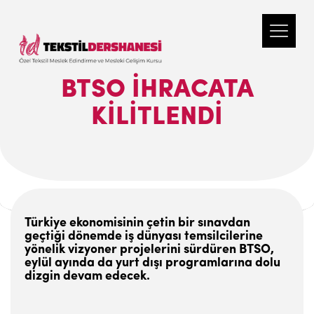
BTSO İHRACATA
KILITLENDI
Türkiye ekonomisinin çetin bir sınavdan
geçtiği dönemde iş dünyası temsilcilerine
yönelik vizyoner projelerini sürdüren BTSO,
eylül ayında da yurt dışı programlarına dolu
dizgin devam edecek.