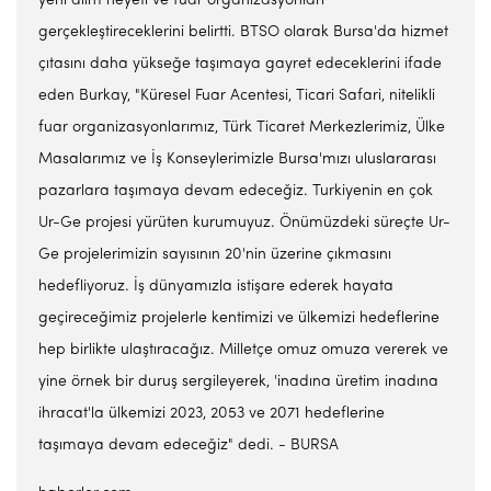
yeni alım heyeti ve fuar organizasyonları
gerçekleştireceklerini belirtti. BTSO olarak Bursa'da hizmet
çıtasını daha yükseğe taşımaya gayret edeceklerini ifade
eden Burkay, "Küresel Fuar Acentesi, Ticari Safari, nitelikli
fuar organizasyonlarımız, Türk Ticaret Merkezlerimiz, Ülke
Masalarımız ve İş Konseylerimizle Bursa'mızı uluslararası
pazarlara taşımaya devam edeceğiz. Turkiyenin en çok
Ur-Ge projesi yürüten kurumuyuz. Önümüzdeki süreçte Ur-
Ge projelerimizin sayısının 20'nin üzerine çıkmasını
hedefliyoruz. İş dünyamızla istişare ederek hayata
geçireceğimiz projelerle kentimizi ve ülkemizi hedeflerine
hep birlikte ulaştıracağız. Milletçe omuz omuza vererek ve
yine örnek bir duruş sergileyerek, 'inadına üretim inadına
ihracat'la ülkemizi 2023, 2053 ve 2071 hedeflerine
taşımaya devam edeceğiz" dedi. - BURSA